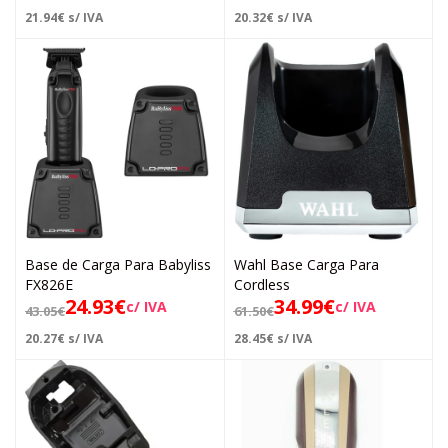
21.94
€
s/ IVA
20.32
€
s/ IVA
Base de Carga Para Babyliss
Wahl Base Carga Para
FX826E
Cordless
24.93
€
34.99
€
c/ IVA
c/ IVA
43.05
€
61.50
€
20.27
€
s/ IVA
28.45
€
s/ IVA