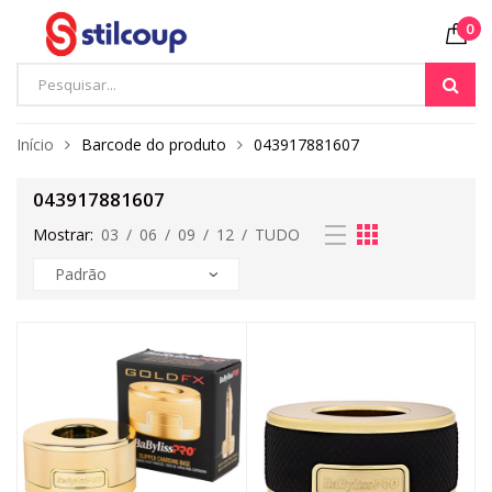
0
Início
Barcode do produto
043917881607
043917881607
Mostrar:
03
/
06
/
09
/
12
/
TUDO