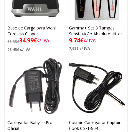
Base de Carga para Wahl
Gamma+ Set 3 Tampas
Cordless Clipper
Substituição Absolute Hitter
34.99
€
9.74
€
c/ IVA
c/ IVA
55.35
€
7.92
€
s/ IVA
28.45
€
s/ IVA
Carregador BabylissPro
Cosmic Carregador Captain
Oficial
Cook 06713/04