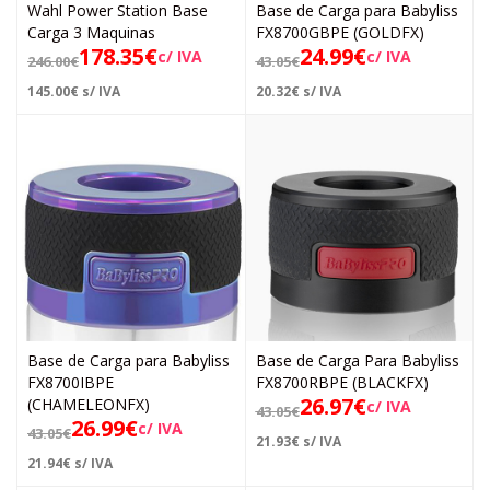
Wahl Power Station Base
Base de Carga para Babyliss
Carga 3 Maquinas
FX8700GBPE (GOLDFX)
178.35
€
24.99
€
c/ IVA
c/ IVA
246.00
€
43.05
€
145.00
€
s/ IVA
20.32
€
s/ IVA
Base de Carga para Babyliss
Base de Carga Para Babyliss
FX8700IBPE
FX8700RBPE (BLACKFX)
26.97
€
(CHAMELEONFX)
c/ IVA
43.05
€
26.99
€
c/ IVA
43.05
€
21.93
€
s/ IVA
21.94
€
s/ IVA