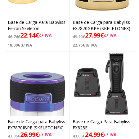
Base de Carga Para Babyliss
Base de Carga para Babyliss
Ferrari Skeleton
FX7870GBPE (SKELETONFX)
22.14
€
27.99
€
c/ IVA
c/ IVA
46.74
€
49.20
€
18.00
€
s/ IVA
22.76
€
s/ IVA
Base de Carga para Babyliss
Base de Carga Para Babyliss
FX7870IBPE (SKELETONFX)
FX825E
26.99
€
24.99
€
c/ IVA
c/ IVA
43.05
€
43.05
€