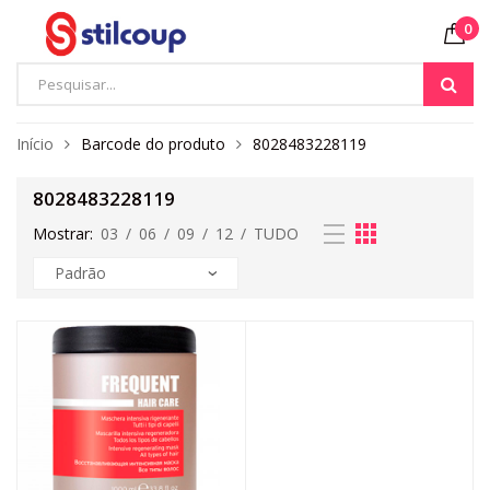
0
Início
Barcode do produto
8028483228119
8028483228119
Mostrar:
03
/
06
/
09
/
12
/
TUDO