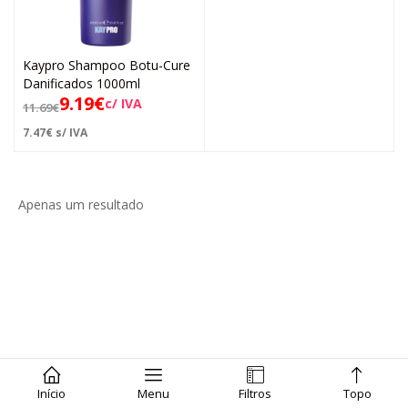
Kaypro Shampoo Botu-Cure
Danificados 1000ml
9.19
€
c/ IVA
11.69
€
7.47
€
s/ IVA
Apenas um resultado
Início
Menu
Filtros
Topo