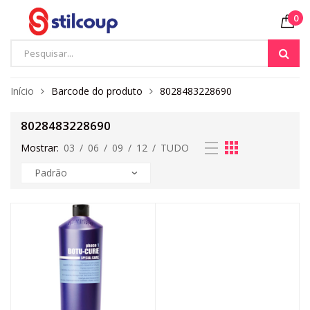
0
Início
Barcode do produto
8028483228690
8028483228690
Mostrar:
03
/
06
/
09
/
12
/
TUDO