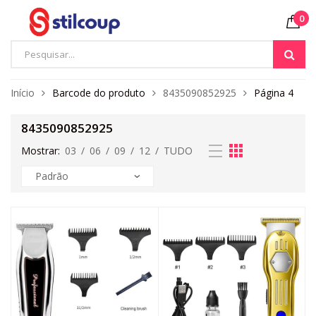
0
Início
Barcode do produto
8435090852925
Página 4
8435090852925
Mostrar:
03
/
06
/
09
/
12
/
TUDO