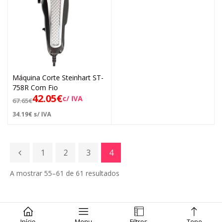
Máquina Corte Steinhart ST-
758R Com Fio
42.05
€
c/ IVA
67.65
€
34.19
€
s/ IVA
1
2
3
4
A mostrar 55–61 de 61 resultados
Início
Menu
Filtros
Topo