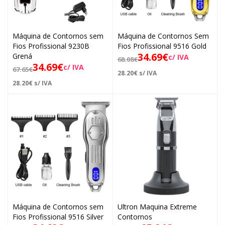
Máquina de Contornos sem
Máquina de Contornos Sem
Fios Profissional 9230B
Fios Profissional 9516 Gold
34.69
€
Grená
c/ IVA
68.08
€
34.69
€
c/ IVA
67.65
€
28.20
€
s/ IVA
28.20
€
s/ IVA
Máquina de Contornos sem
Ultron Maquina Extreme
Fios Profissional 9516 Silver
Contornos