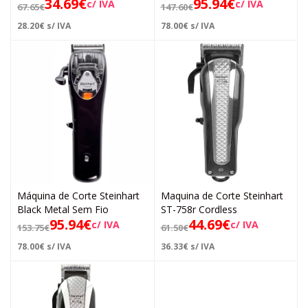
34.69
€
95.94
€
c/ IVA
c/ IVA
67.65
€
147.60
€
28.20
€
s/ IVA
78.00
€
s/ IVA
Máquina de Corte Steinhart
Maquina de Corte Steinhart
Black Metal Sem Fio
ST-758r Cordless
95.94
€
44.69
€
c/ IVA
c/ IVA
153.75
€
61.50
€
78.00
€
s/ IVA
36.33
€
s/ IVA