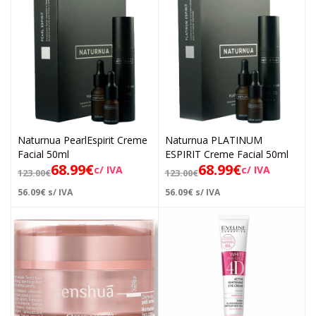
Naturnua PearlEspirit Creme
Naturnua PLATINUM
Facial 50ml
ESPIRIT Creme Facial 50ml
68.99
€
68.99
€
c/ IVA
c/ IVA
123.00
€
123.00
€
56.09
€
s/ IVA
56.09
€
s/ IVA