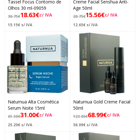
Tassel Focus Contorno de
Creme Facial Senshua Anti-
Olhos 30 ml-09059
Age 50ml
18.63
€
15.56
€
c/ IVA
c/ IVA
30.75
€
20.75
€
15.15
€
s/ IVA
12.65
€
s/ IVA
Naturnua Alta Cosmética
Naturnua Gold Creme Facial
Serum Noite 15ml
50ml
31.00
€
68.99
€
c/ IVA
c/ IVA
61.50
€
123.00
€
25.20
€
s/ IVA
56.09
€
s/ IVA