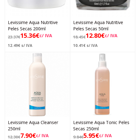
Levissime Aqua Nutritive
Levissime Aqua Nutritive
Peles Secas 200ml
Peles Secas 50ml
15.36
€
12.80
€
c/ IVA
c/ IVA
23.37
€
18.45
€
12.49
€
s/ IVA
10.41
€
s/ IVA
Levissime Aqua Cleanser
Levissime Aqua Tonic Peles
250ml
Secas 250ml
7.90
€
5.95
€
c/ IVA
c/ IVA
12.30
€
9.84
€