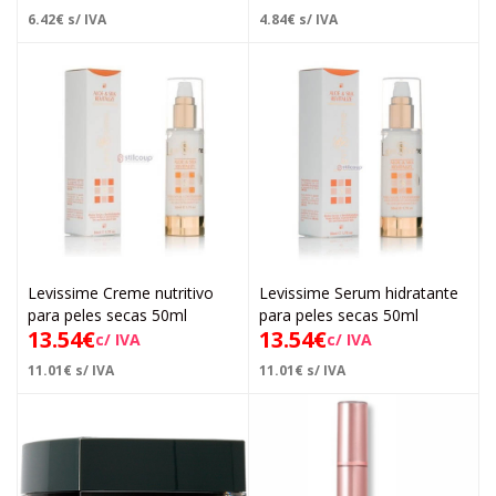
6.42
€
s/ IVA
4.84
€
s/ IVA
Levissime Creme nutritivo
Levissime Serum hidratante
para peles secas 50ml
para peles secas 50ml
13.54
€
13.54
€
c/ IVA
c/ IVA
11.01
€
s/ IVA
11.01
€
s/ IVA