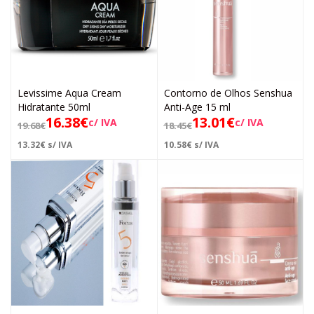
Levissime Aqua Cream
Contorno de Olhos Senshua
Hidratante 50ml
Anti-Age 15 ml
16.38
€
13.01
€
c/ IVA
c/ IVA
19.68
€
18.45
€
13.32
€
s/ IVA
10.58
€
s/ IVA