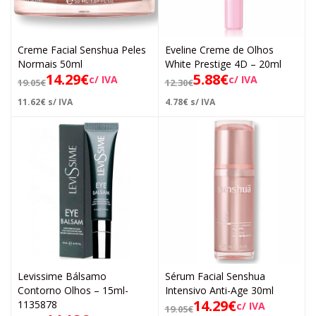
Creme Facial Senshua Peles
Eveline Creme de Olhos
Normais 50ml
White Prestige 4D – 20ml
14.29
€
5.88
€
c/ IVA
c/ IVA
19.05
€
12.30
€
11.62
€
s/ IVA
4.78
€
s/ IVA
Levissime Bálsamo
Sérum Facial Senshua
Contorno Olhos – 15ml-
Intensivo Anti-Age 30ml
14.29
€
1135878
c/ IVA
19.05
€