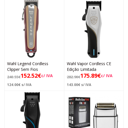
Wahl Legend Cordless
Wahl Vapor Cordless CE
Clipper Sem Fios
Edição Limitada
152.52
€
175.89
€
c/ IVA
c/ IVA
240.55
€
282.90
€
124.00
€
s/ IVA
143.00
€
s/ IVA