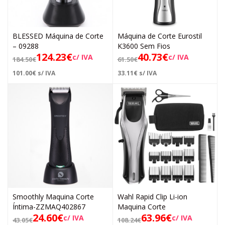
BLESSED Máquina de Corte
Máquina de Corte Eurostil
– 09288
K3600 Sem Fios
124.23
€
40.73
€
c/ IVA
c/ IVA
184.50
€
61.50
€
101.00
€
s/ IVA
33.11
€
s/ IVA
Smoothly Maquina Corte
Wahl Rapid Clip Li-ion
Íntima-ZZMAQ402867
Maquina Corte
24.60
€
63.96
€
c/ IVA
c/ IVA
43.05
€
108.24
€