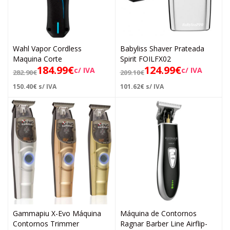
Wahl Vapor Cordless
Babyliss Shaver Prateada
Maquina Corte
Spirit FOILFX02
184.99
€
124.99
€
c/ IVA
c/ IVA
282.90
€
209.10
€
150.40
€
s/ IVA
101.62
€
s/ IVA
Gammapiu X-Evo Máquina
Máquina de Contornos
Contornos Trimmer
Ragnar Barber Line Airflip-