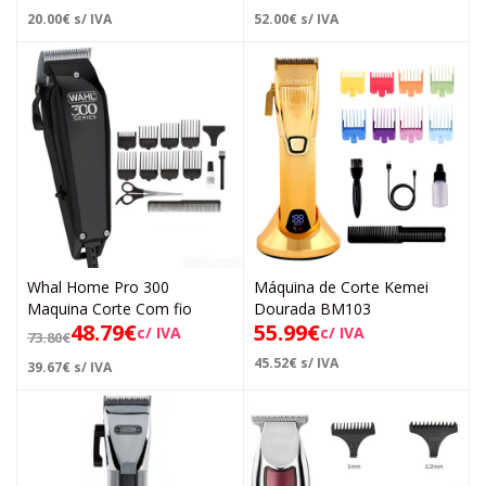
20.00
€
s/ IVA
52.00
€
s/ IVA
Whal Home Pro 300
Máquina de Corte Kemei
Maquina Corte Com fio
Dourada BM103
48.79
€
55.99
€
c/ IVA
c/ IVA
73.80
€
45.52
€
s/ IVA
39.67
€
s/ IVA