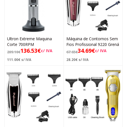
Ultron Extreme Maquina
Máquina de Contornos Sem
Corte 700RPM
Fios Profissional 9220 Grená
136.53
€
34.69
€
c/ IVA
c/ IVA
209.10
€
67.65
€
111.00
€
s/ IVA
28.20
€
s/ IVA