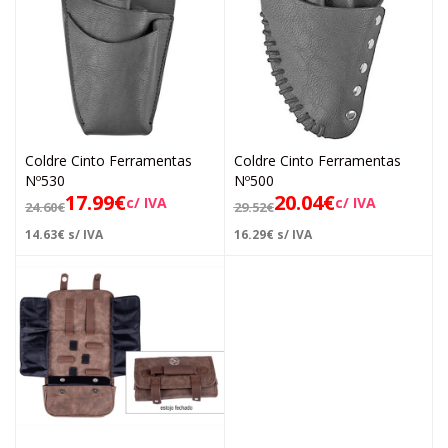
Coldre Cinto Ferramentas
Coldre Cinto Ferramentas
Nº530
Nº500
17.99
€
20.04
€
c/ IVA
c/ IVA
24.60
€
29.52
€
14.63
€
s/ IVA
16.29
€
s/ IVA