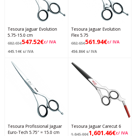
Tesoura Jaguar Evolution
Tesoura Jaguar Evolution
5.75-15.0 cm
Flex 5.75
547.52
€
561.94
€
c/ IVA
c/ IVA
682.65
€
682.65
€
445.14
€
s/ IVA
456.86
€
s/ IVA
Tesoura Profissional Jaguar
Tesoura Jaguar Carecut 6
1,601.46
€
Euro-Tech 5.75″ = 15.0 cm
c/ IVA
1,845.00
€