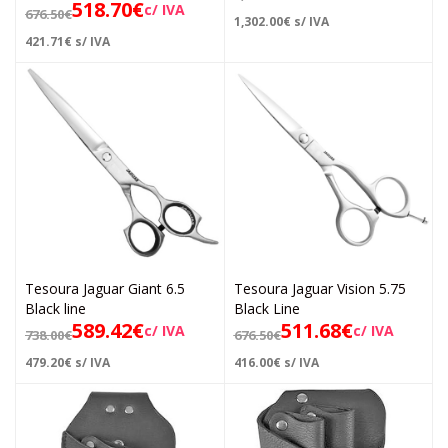
518.70
€
c/ IVA
676.50
€
1,302.00
€
s/ IVA
421.71
€
s/ IVA
Tesoura Jaguar Giant 6.5
Tesoura Jaguar Vision 5.75
Black line
Black Line
589.42
€
511.68
€
c/ IVA
c/ IVA
738.00
€
676.50
€
479.20
€
s/ IVA
416.00
€
s/ IVA