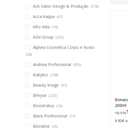
Acb Salon Design & Produção
(376)
Acca Kappa
(47)
Afro Vida
(18)
AGV-Group
(233)
Alphea Cosmética Corpo e Rosto
(28)
Andreia Professional
(953)
Babyliss
(108)
Beauty Image
(47)
Bheyse
(223)
Bonacu
200ml
Bioextratus
(16)
18.57
€
Black Professional
(71)
9.82
€
s/
Blondme
(35)