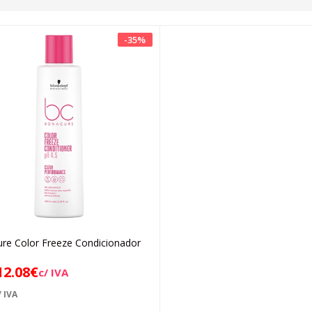
-
35
%
re Color Freeze Condicionador
Adicionar
12.08
€
c/ IVA
 IVA