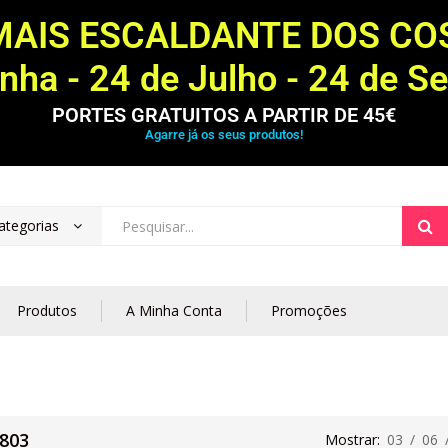
MAIS ESCALDANTE DOS C
ha - 24 de Julho - 24 de S
PORTES GRATUITOS A PARTIR DE 45€
Agarre já os seus produtos!
ategorias
Produtos
A Minha Conta
Promoções
803
Mostrar:
03
/
06