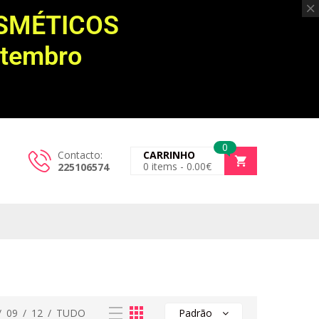
OSMÉTICOS
etembro
0
Contacto:
CARRINHO
0
items -
0.00
€
225106574
/
09
/
12
/
TUDO
Padrão