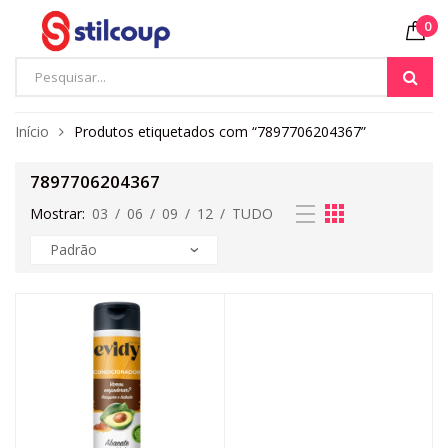
0
Início
Produtos etiquetados com “7897706204367”
7897706204367
Mostrar:
03
/
06
/
09
/
12
/
TUDO