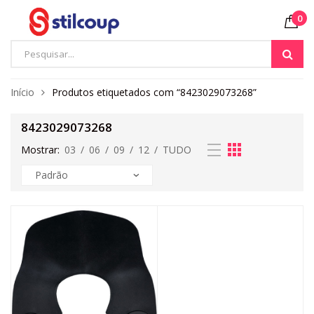
0
Início
Produtos etiquetados com “8423029073268”
8423029073268
Mostrar:
03
/
06
/
09
/
12
/
TUDO