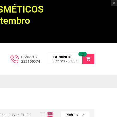
OSMÉTICOS
etembro
0
Contacto:
CARRINHO
0
items -
0.00
€
225106574
/
09
/
12
/
TUDO
Padrão