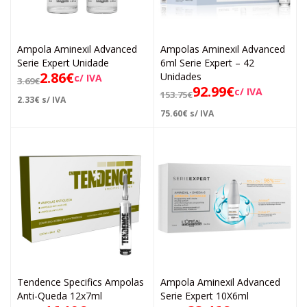
Ampola Aminexil Advanced
Ampolas Aminexil Advanced
Serie Expert Unidade
6ml Serie Expert – 42
2.86
€
Unidades
c/ IVA
3.69
€
92.99
€
c/ IVA
153.75
€
2.33
€
s/ IVA
75.60
€
s/ IVA
Tendence Specifics Ampolas
Ampola Aminexil Advanced
Anti-Queda 12x7ml
Serie Expert 10X6ml