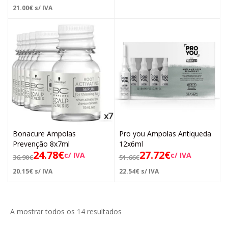
21.00
€
s/ IVA
Bonacure Ampolas
Pro you Ampolas Antiqueda
Prevenção 8x7ml
12x6ml
24.78
€
27.72
€
c/ IVA
c/ IVA
36.90
€
51.66
€
20.15
€
s/ IVA
22.54
€
s/ IVA
A mostrar todos os 14 resultados