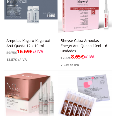
Ampolas Kaypro Kayproxil
Bheysé Caixa Ampolas
Anti-Queda 12 x 10 ml
Energy Anti Queda 10ml – 6
16.69
€
Unidades
c/ IVA
30.75
€
8.65
€
c/ IVA
17.22
€
13.57
€
s/ IVA
7.03
€
s/ IVA