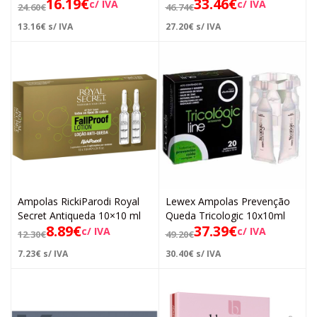
16.19
€
33.46
€
c/ IVA
c/ IVA
24.60
€
46.74
€
13.16
€
s/ IVA
27.20
€
s/ IVA
Ampolas RickiParodi Royal
Lewex Ampolas Prevenção
Secret Antiqueda 10×10 ml
Queda Tricologic 10x10ml
8.89
€
37.39
€
c/ IVA
c/ IVA
12.30
€
49.20
€
7.23
€
s/ IVA
30.40
€
s/ IVA