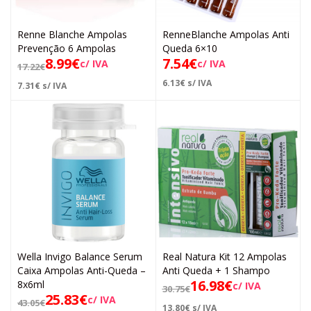
Renne Blanche Ampolas
RenneBlanche Ampolas Anti
Prevenção 6 Ampolas
Queda 6×10
8.99
€
7.54
€
c/ IVA
c/ IVA
17.22
€
6.13
€
s/ IVA
7.31
€
s/ IVA
Wella Invigo Balance Serum
Real Natura Kit 12 Ampolas
Caixa Ampolas Anti-Queda –
Anti Queda + 1 Shampo
16.98
€
8x6ml
c/ IVA
30.75
€
25.83
€
c/ IVA
43.05
€
13.80
€
s/ IVA