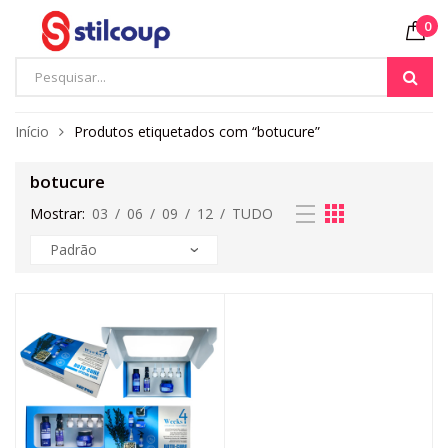
0
Início
Produtos etiquetados com “botucure”
botucure
Mostrar:
03
/
06
/
09
/
12
/
TUDO