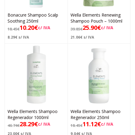
Bonacure Shampoo Scalp
Wella Elements Renewing
Soothing 250ml
Shampoo Pouch – 1000ml
10.20
€
25.90
€
c/ IVA
c/ IVA
18.45
€
39.85
€
8.29
€
s/ IVA
21.06
€
s/ IVA
Wella Elements Shampoo
Wella Elements Shampoo
Regenerador 1000ml
Regenerador 250ml
28.29
€
11.12
€
c/ IVA
c/ IVA
46.74
€
18.45
€
23.00
€
s/ IVA
9.04
€
s/ IVA