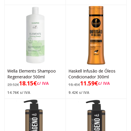
Wella Elements Shampoo
Haskell Infusão de Óleos
Regenerador 500ml
Condicionador 300ml
18.15
€
11.59
€
c/ IVA
c/ IVA
29.52
€
18.45
€
14.76
€
s/ IVA
9.42
€
s/ IVA