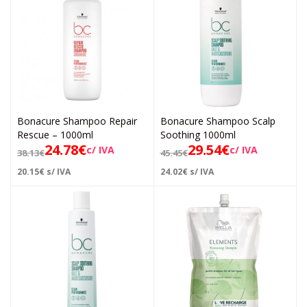
Bonacure Shampoo Repair
Bonacure Shampoo Scalp
Rescue – 1000ml
Soothing 1000ml
24.78
€
29.54
€
c/ IVA
c/ IVA
38.13
€
45.45
€
20.15
€
s/ IVA
24.02
€
s/ IVA