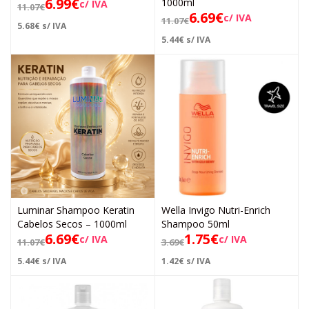
6.99
€
1000ml
c/ IVA
11.07
€
6.69
€
c/ IVA
11.07
€
5.68
€
s/ IVA
5.44
€
s/ IVA
Luminar Shampoo Keratin
Wella Invigo Nutri-Enrich
Cabelos Secos – 1000ml
Shampoo 50ml
6.69
€
1.75
€
c/ IVA
c/ IVA
11.07
€
3.69
€
5.44
€
s/ IVA
1.42
€
s/ IVA