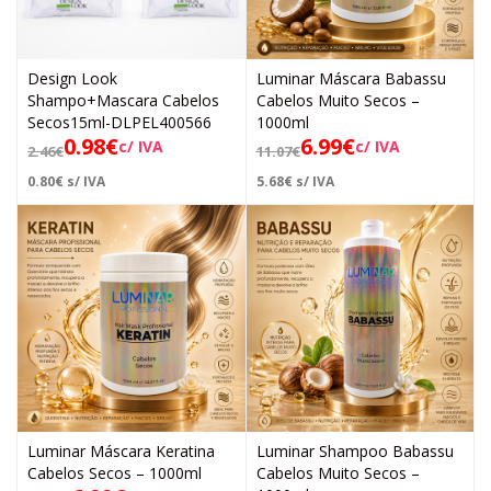
Design Look
Luminar Máscara Babassu
Shampo+Mascara Cabelos
Cabelos Muito Secos –
Secos15ml-DLPEL400566
1000ml
0.98
€
6.99
€
c/ IVA
c/ IVA
2.46
€
11.07
€
0.80
€
s/ IVA
5.68
€
s/ IVA
Luminar Máscara Keratina
Luminar Shampoo Babassu
Cabelos Secos – 1000ml
Cabelos Muito Secos –