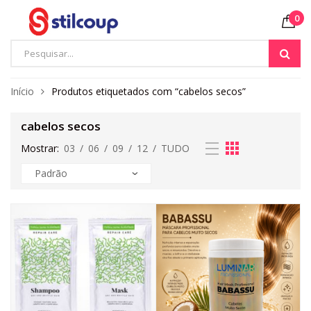
0
Início
Produtos etiquetados com “cabelos secos”
cabelos secos
Mostrar:
03
/
06
/
09
/
12
/
TUDO