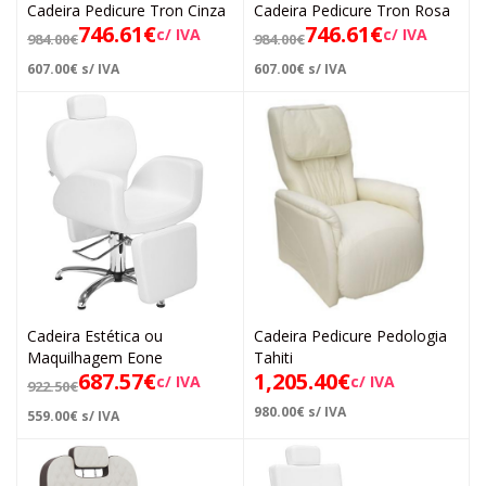
Cadeira Pedicure Tron Cinza
Cadeira Pedicure Tron Rosa
746.61
€
746.61
€
c/ IVA
c/ IVA
984.00
€
984.00
€
607.00
€
s/ IVA
607.00
€
s/ IVA
Cadeira Estética ou
Cadeira Pedicure Pedologia
Maquilhagem Eone
Tahiti
687.57
€
1,205.40
€
c/ IVA
c/ IVA
922.50
€
980.00
€
s/ IVA
559.00
€
s/ IVA