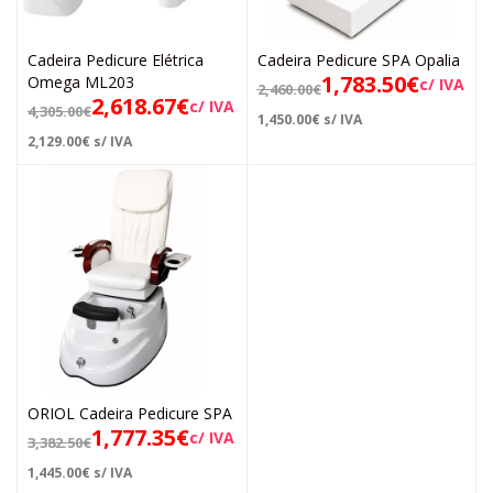
Cadeira Pedicure Elétrica
Cadeira Pedicure SPA Opalia
1,783.50
€
Omega ML203
c/ IVA
2,460.00
€
2,618.67
€
c/ IVA
4,305.00
€
1,450.00
€
s/ IVA
2,129.00
€
s/ IVA
ORIOL Cadeira Pedicure SPA
1,777.35
€
c/ IVA
3,382.50
€
1,445.00
€
s/ IVA