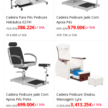
Cadeira Para Pés Pedicure
Cadeira Pedicure Jade Com
Hidráulica 02741
Apoia Pés
386.22
€
579.00
€
c/ IVA
c/ IVA
724.47
€
891.63
€
314.00
€
s/ IVA
470.73
€
s/ IVA
Cadeira Pedicure Jade Com
Cadeira Pedicure Shiatsu
Apoia Pés Preta
Massagem Lyra
699.00
€
3,413.25
€
c/ IVA
c/ IVA
891.63
€
3,936.00
€