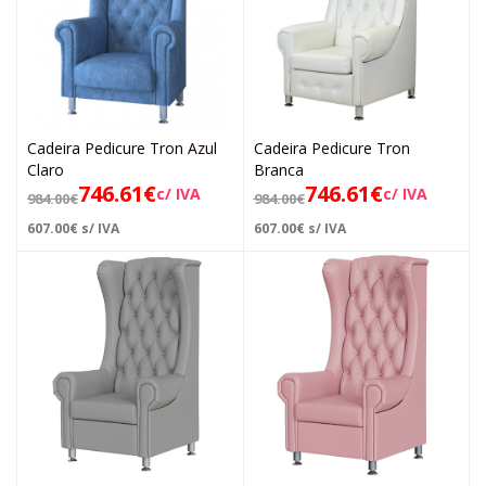
Cadeira Pedicure Tron Azul
Cadeira Pedicure Tron
Claro
Branca
746.61
€
746.61
€
c/ IVA
c/ IVA
984.00
€
984.00
€
607.00
€
s/ IVA
607.00
€
s/ IVA