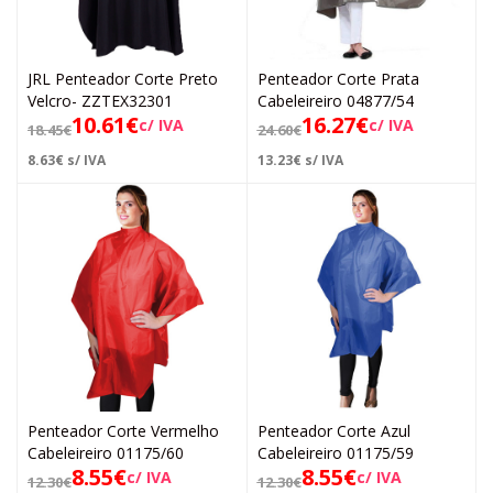
JRL Penteador Corte Preto
Penteador Corte Prata
Velcro- ZZTEX32301
Cabeleireiro 04877/54
10.61
€
16.27
€
c/ IVA
c/ IVA
18.45
€
24.60
€
8.63
€
s/ IVA
13.23
€
s/ IVA
Penteador Corte Vermelho
Penteador Corte Azul
Cabeleireiro 01175/60
Cabeleireiro 01175/59
8.55
€
8.55
€
c/ IVA
c/ IVA
12.30
€
12.30
€