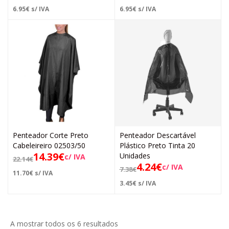
6.95
€
s/ IVA
6.95
€
s/ IVA
Penteador Corte Preto
Penteador Descartável
Cabeleireiro 02503/50
Plástico Preto Tinta 20
14.39
€
Unidades
c/ IVA
22.14
€
4.24
€
c/ IVA
7.38
€
11.70
€
s/ IVA
3.45
€
s/ IVA
A mostrar todos os 6 resultados