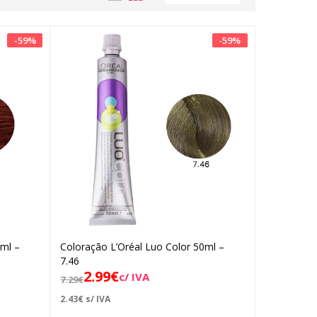
-
59
%
-
59
%
0ml –
Coloração L’Oréal Luo Color 50ml –
Adicionar
7.46
2.99
€
c/ IVA
7.29
€
2.43
€
s/ IVA