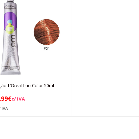
ção L’Oréal Luo Color 50ml –
Adicionar
.99
€
c/ IVA
 IVA