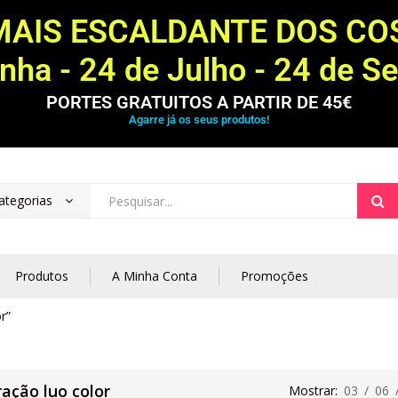
MAIS ESCALDANTE DOS C
ha - 24 de Julho - 24 de S
PORTES GRATUITOS A PARTIR DE 45€
Agarre já os seus produtos!
ategorias
Produtos
A Minha Conta
Promoções
r”
ração luo color
Mostrar:
03
/
06