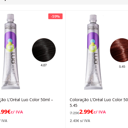
-
59
%
ção L’Oréal Luo Color 50ml –
Coloração L’Oréal Luo Color 5
Adicionar
Adicionar
5.45
.99
€
2.99
€
c/ IVA
c/ IVA
7.29
€
 IVA
2.43
€
s/ IVA