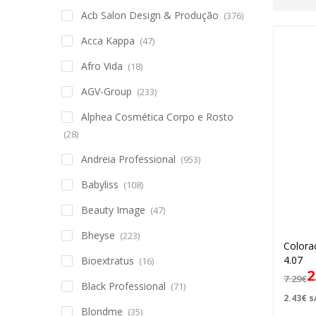
Acb Salon Design & Produção
(376)
Acca Kappa
(47)
Afro Vida
(18)
AGV-Group
(233)
Alphea Cosmética Corpo e Rosto
(28)
Andreia Professional
(953)
Babyliss
(108)
Beauty Image
(47)
Bheyse
(223)
Colora
4.07
Bioextratus
(16)
2
7.29
€
Black Professional
(71)
2.43
€
s/
Blondme
(35)