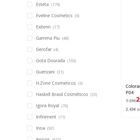
Esteta
(179)
Eveline Cosmetics
(9)
Exitenn
(17)
Gamma Piu
(48)
Gerofar
(4)
Gota Dourada
(103)
Guenzani
(31)
H.Zone Cosmeticos
(3)
Colora
P04
Haskell Brasil Cosméticos
(33)
2
7.29
€
Igora Royal
(76)
2.43
€
s/
Infiniment
(11)
Inoa
(92)
Inocos
(622)