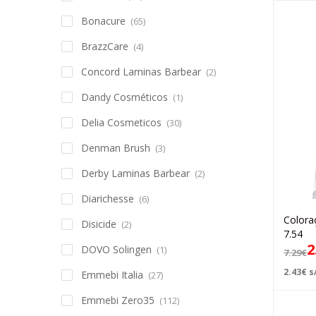
Bonacure
(65)
BrazzCare
(4)
Concord Laminas Barbear
(2)
Dandy Cosméticos
(1)
Delia Cosmeticos
(30)
Denman Brush
(3)
Derby Laminas Barbear
(2)
Diarichesse
(6)
Colora
Disicide
(2)
7.54
2
DOVO Solingen
(1)
7.29
€
2.43
€
s/
Emmebi Italia
(27)
Emmebi Zero35
(112)