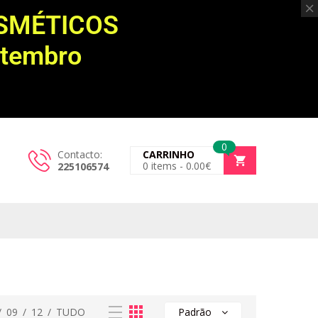
OSMÉTICOS
etembro
0
Contacto:
CARRINHO
0
items -
0.00
€
225106574
/
09
/
12
/
TUDO
Padrão