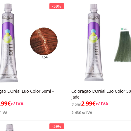
-
59
%
ção L’Oréal Luo Color 50ml –
Coloração L’Oréal Luo Color 5
Adicionar
Adicionar
Jade
.99
€
2.99
€
c/ IVA
c/ IVA
7.29
€
 IVA
2.43
€
s/ IVA
-
59
%