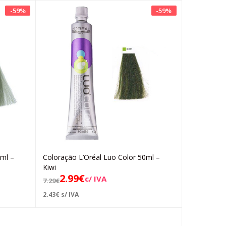
-
59
%
-
59
%
0ml –
Coloração L’Oréal Luo Color 50ml –
Adicionar
Kiwi
2.99
€
c/ IVA
7.29
€
2.43
€
s/ IVA