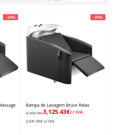
-
30
%
-
30
%
Massage
Rampa de Lavagem Bruce Relax
Adicionar
3,125.43
€
c/ IVA
4,464.90
€
2,541.00
€
s/ IVA