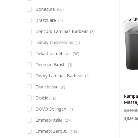
Bonacure
(65)
BrazzCare
(4)
Concord Laminas Barbear
(2)
Dandy Cosméticos
(1)
Delia Cosmeticos
(30)
Denman Brush
(3)
Derby Laminas Barbear
(2)
Diarichesse
(6)
Rampa 
Disicide
(2)
Massa
DOVO Solingen
(1)
6,301.2
3,586.0
Emmebi Italia
(27)
Emmebi Zero35
(112)