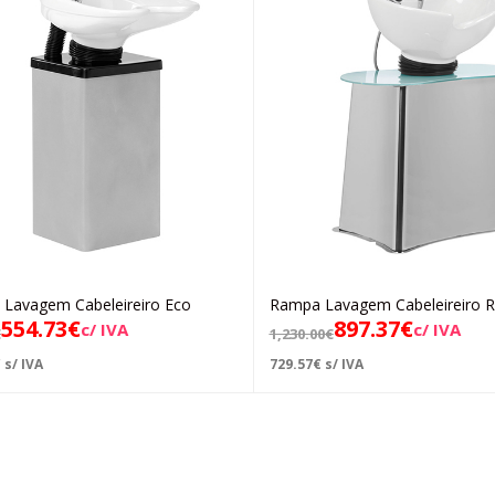
Lavagem Cabeleireiro Eco
Rampa Lavagem Cabeleireiro Ro
Adicionar
Adicionar
554.73
€
897.37
€
c/ IVA
c/ IVA
€
1,230.00
€
€
s/ IVA
729.57
€
s/ IVA