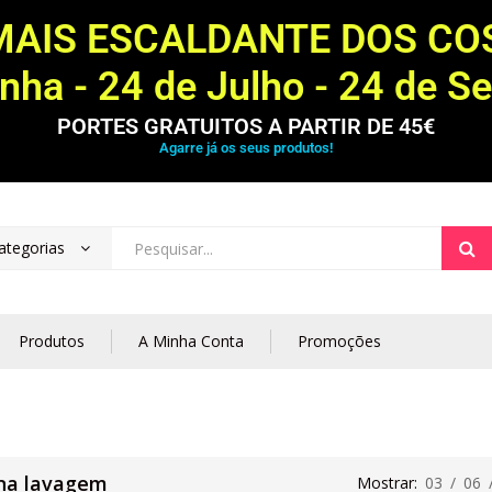
MAIS ESCALDANTE DOS C
ha - 24 de Julho - 24 de S
PORTES GRATUITOS A PARTIR DE 45€
Agarre já os seus produtos!
ategorias
Produtos
A Minha Conta
Promoções
na lavagem
Mostrar:
03
/
06