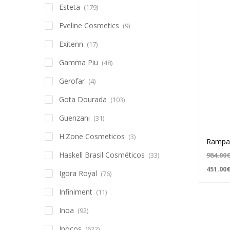
Esteta
(179)
Eveline Cosmetics
(9)
Exitenn
(17)
Gamma Piu
(48)
Gerofar
(4)
Gota Dourada
(103)
Guenzani
(31)
H.Zone Cosmeticos
(3)
Rampa 
Haskell Brasil Cosméticos
(33)
984.00
451.00
Igora Royal
(76)
Infiniment
(11)
Inoa
(92)
Inocos
(622)