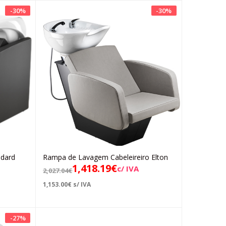
-
30
%
-
30
%
dard
Rampa de Lavagem Cabeleireiro Elton
Adicionar
1,418.19
€
c/ IVA
2,027.04
€
1,153.00
€
s/ IVA
-
27
%