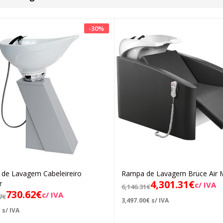
-
30
%
 de Lavagem Cabeleireiro
Rampa de Lavagem Bruce Air 
Adicionar
Adicionar
4,301.31
€
r
c/ IVA
6,146.31
€
730.62
€
c/ IVA
7
€
3,497.00
€
s/ IVA
€
s/ IVA