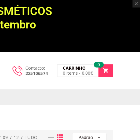
OSMÉTICOS
etembro
0
Contacto:
CARRINHO
0
items -
0.00
€
225106574
/
09
/
12
/
TUDO
Padrão