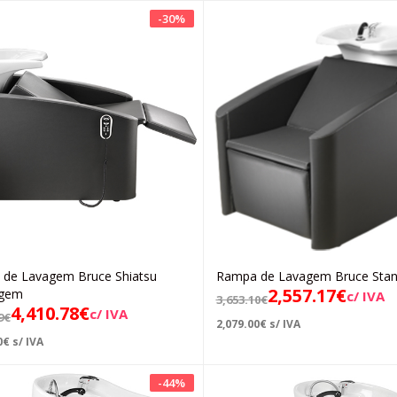
-
30
%
de Lavagem Bruce Shiatsu
Rampa de Lavagem Bruce Stan
Adicionar
Adicionar
2,557.17
€
gem
c/ IVA
3,653.10
€
4,410.78
€
c/ IVA
9
€
2,079.00
€
s/ IVA
0
€
s/ IVA
-
44
%