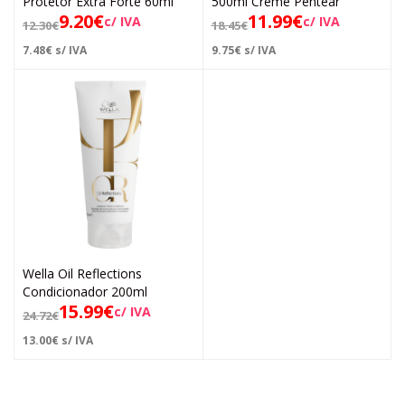
Protetor Extra Forte 60ml
500ml Creme Pentear
9.20
€
11.99
€
c/ IVA
c/ IVA
12.30
€
18.45
€
7.48
€
s/ IVA
9.75
€
s/ IVA
Wella Oil Reflections
Condicionador 200ml
15.99
€
c/ IVA
24.72
€
13.00
€
s/ IVA