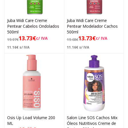
Juba Widi Care Creme
Juba Widi Care Creme
Pentear Cabelos Ondolados
Pentear Modelador Cachos
500ml
500ml
13.73
€
13.73
€
c/ IVA
c/ IVA
19.07
€
19.68
€
11.16
€
s/ IVA
11.16
€
s/ IVA
Osis Up Load Volume 200
Salon Line SOS Cachos Mix
ML
Óleos Nutritivos Creme de