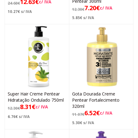
12.63
€
Pentear 300ml
c/ IVA
24.60
€
7.20
€
c/ IVA
12.30
€
10.27
€
s/ IVA
5.85
€
s/ IVA
Super Hair Creme Pentear
Gota Dourada Creme
Hidratação Ondulado 750ml
Pentear Fortalecimento
8.31
€
320ml
c/ IVA
12.30
€
6.52
€
c/ IVA
11.07
€
6.76
€
s/ IVA
5.30
€
s/ IVA