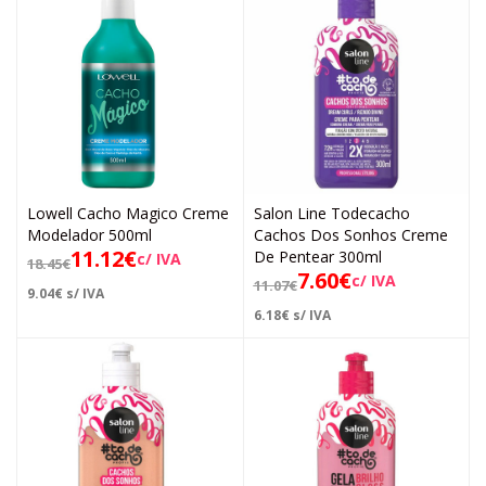
Lowell Cacho Magico Creme
Salon Line Todecacho
Modelador 500ml
Cachos Dos Sonhos Creme
11.12
€
De Pentear 300ml
c/ IVA
18.45
€
7.60
€
c/ IVA
11.07
€
9.04
€
s/ IVA
6.18
€
s/ IVA