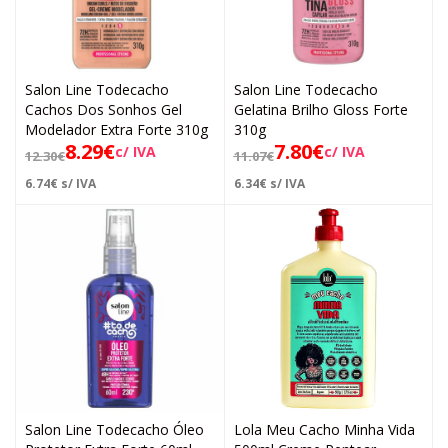
Salon Line Todecacho
Salon Line Todecacho
Cachos Dos Sonhos Gel
Gelatina Brilho Gloss Forte
Modelador Extra Forte 310g
310g
8.29
€
7.80
€
c/ IVA
c/ IVA
12.30
€
11.07
€
6.74
€
s/ IVA
6.34
€
s/ IVA
Salon Line Todecacho Óleo
Lola Meu Cacho Minha Vida