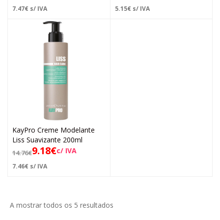
7.47
€
s/ IVA
5.15
€
s/ IVA
KayPro Creme Modelante
Liss Suavizante 200ml
9.18
€
c/ IVA
14.76
€
7.46
€
s/ IVA
A mostrar todos os 5 resultados