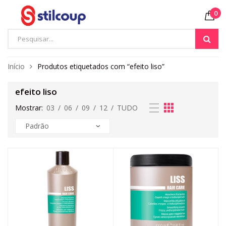
0
Início
Produtos etiquetados com “efeito liso”
efeito liso
Mostrar:
03
/
06
/
09
/
12
/
TUDO