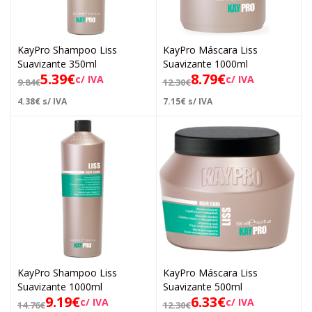
KayPro Shampoo Liss
KayPro Máscara Liss
Suavizante 350ml
Suavizante 1000ml
5.39
€
8.79
€
c/ IVA
c/ IVA
9.84
€
12.30
€
4.38
€
s/ IVA
7.15
€
s/ IVA
KayPro Shampoo Liss
KayPro Máscara Liss
Suavizante 1000ml
Suavizante 500ml
9.19
€
6.33
€
c/ IVA
c/ IVA
14.76
€
12.30
€