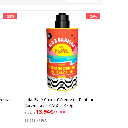
-
33
%
-
24
%
entear
Lola ‘Ela é Carioca’ Creme de Pentear
Adicionar
Curvaturas + 4ABC – 480g
13.94
€
c/ IVA
18.45
€
11.33
€
s/ IVA