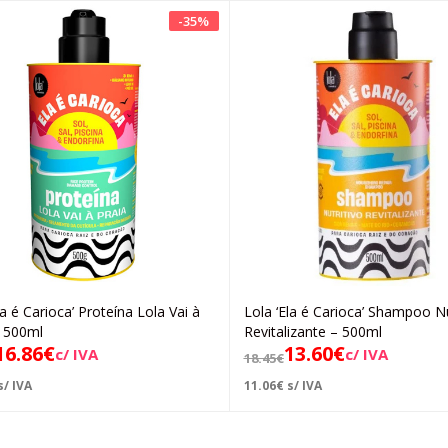
-
35
%
la é Carioca’ Proteína Lola Vai à
Lola ‘Ela é Carioca’ Shampoo Nu
Adicionar
Adicionar
– 500ml
Revitalizante – 500ml
16.86
€
13.60
€
c/ IVA
c/ IVA
18.45
€
s/ IVA
11.06
€
s/ IVA