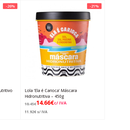
-
26
%
-
21
%
tritivo
Lola ‘Ela é Carioca’ Máscara
Adicionar
Hidronutritiva – 450g
14.66
€
c/ IVA
18.45
€
11.92
€
s/ IVA