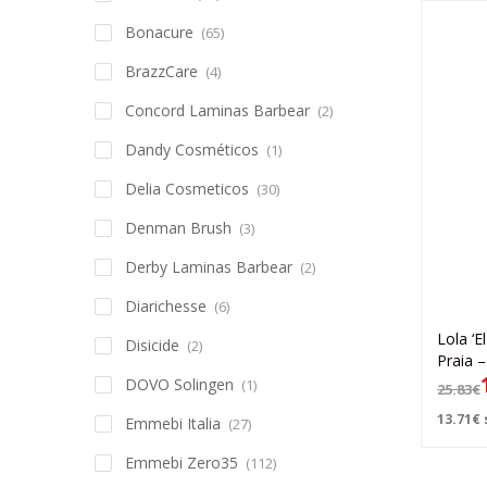
Bonacure
(65)
BrazzCare
(4)
Concord Laminas Barbear
(2)
Dandy Cosméticos
(1)
Delia Cosmeticos
(30)
Denman Brush
(3)
Derby Laminas Barbear
(2)
Diarichesse
(6)
Lola ‘E
Disicide
(2)
Praia 
DOVO Solingen
(1)
25.83
€
13.71
€
Emmebi Italia
(27)
Emmebi Zero35
(112)