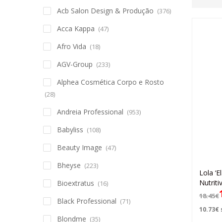
Acb Salon Design & Produção
(376)
Acca Kappa
(47)
Afro Vida
(18)
AGV-Group
(233)
Alphea Cosmética Corpo e Rosto
(28)
Andreia Professional
(953)
Babyliss
(108)
Beauty Image
(47)
Bheyse
(223)
Lola ‘E
Nutriti
Bioextratus
(16)
18.45
€
Black Professional
(71)
10.73
€
Blondme
(35)