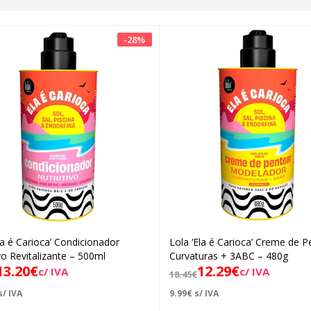
-
28
%
la é Carioca’ Condicionador
Lola ‘Ela é Carioca’ Creme de P
Adicionar
Adicionar
vo Revitalizante – 500ml
Curvaturas + 3ABC – 480g
13.20
€
12.29
€
c/ IVA
c/ IVA
18.45
€
s/ IVA
9.99
€
s/ IVA