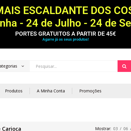
MAIS ESCALDANTE DOS C
ha - 24 de Julho - 24 de S
PORTES GRATUITOS A PARTIR DE 45€
Agarre já os seus produtos!
ategorias
Produtos
A Minha Conta
Promoções
é Carioca
Mostrar:
03
/
06