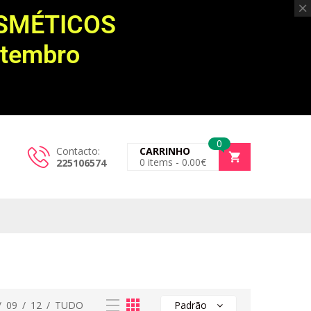
OSMÉTICOS
etembro
0
Contacto:
CARRINHO
0
items -
0.00
€
225106574
/
09
/
12
/
TUDO
Padrão