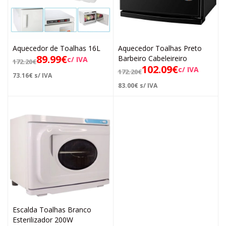
Aquecedor de Toalhas 16L
Aquecedor Toalhas Preto
89.99
€
Barbeiro Cabeleireiro
c/ IVA
172.20
€
102.09
€
c/ IVA
172.20
€
73.16
€
s/ IVA
83.00
€
s/ IVA
Escalda Toalhas Branco
Esterilizador 200W