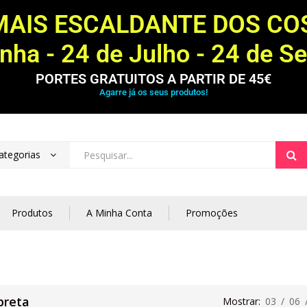
MAIS ESCALDANTE DOS C
ha - 24 de Julho - 24 de S
PORTES GRATUITOS A PARTIR DE 45€
Agarre já os seus produtos!
ategorias
Produtos
A Minha Conta
Promoções
 preta
Mostrar:
03
/
06