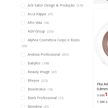
Acb Salon Design & Produção
(376)
Acca Kappa
(47)
Afro Vida
(18)
AGV-Group
(233)
Alphea Cosmética Corpo e Rosto
(28)
Andreia Professional
(953)
Babyliss
(108)
Beauty Image
(47)
Bheyse
(223)
Fita A
0.8mm
Bioextratus
(16)
1
3.08
€
Black Professional
(71)
1.28
€
s/
Blondme
(35)