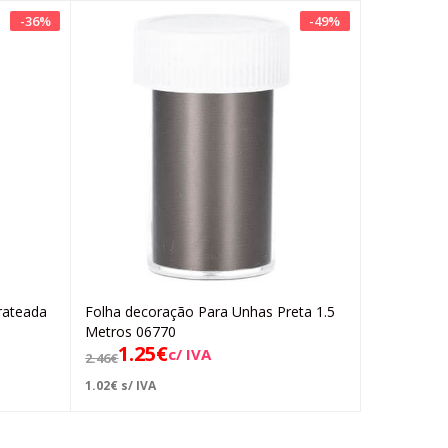
-
36
%
-
49
%
rateada
Folha decoração Para Unhas Preta 1.5
Adicionar
Metros 06770
1.25
€
c/ IVA
2.46
€
1.02
€
s/ IVA