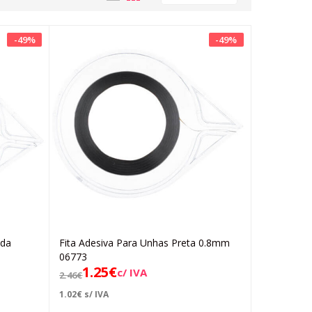
-
49
%
-
49
%
ada
Fita Adesiva Para Unhas Preta 0.8mm
Adicionar
06773
1.25
€
c/ IVA
2.46
€
1.02
€
s/ IVA