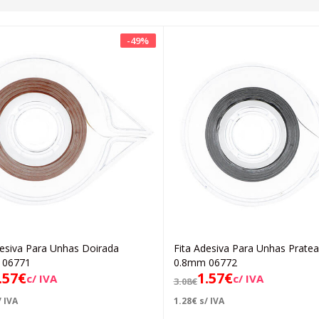
-
49
%
desiva Para Unhas Doirada
Fita Adesiva Para Unhas Prate
Adicionar
Adicionar
 06771
0.8mm 06772
.57
€
1.57
€
c/ IVA
c/ IVA
3.08
€
 IVA
1.28
€
s/ IVA