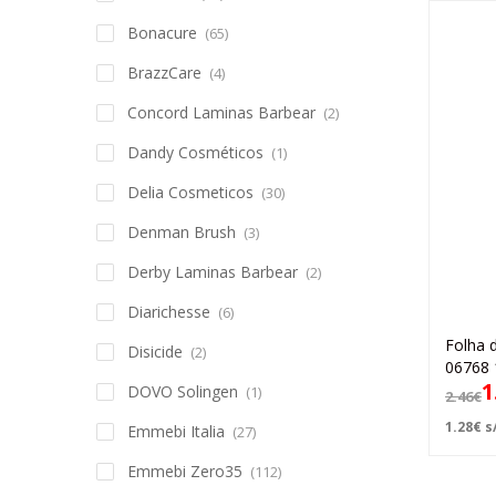
Bonacure
(65)
BrazzCare
(4)
Concord Laminas Barbear
(2)
Dandy Cosméticos
(1)
Delia Cosmeticos
(30)
Denman Brush
(3)
Derby Laminas Barbear
(2)
Diarichesse
(6)
Folha 
Disicide
(2)
06768 
1
DOVO Solingen
(1)
2.46
€
1.28
€
s/
Emmebi Italia
(27)
Emmebi Zero35
(112)