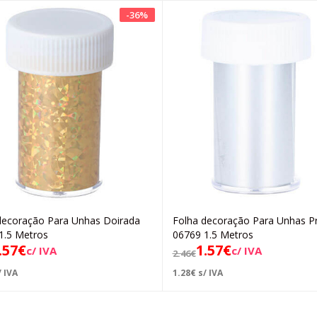
-
36
%
decoração Para Unhas Doirada
Folha decoração Para Unhas P
Adicionar
Adicionar
1.5 Metros
06769 1.5 Metros
.57
€
1.57
€
c/ IVA
c/ IVA
2.46
€
 IVA
1.28
€
s/ IVA