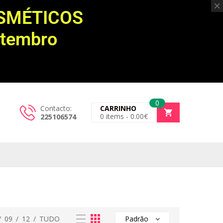
OSMÉTICOS
etembro
0
Contacto:
CARRINHO
0
items -
0.00
€
225106574
/
09
/
12
/
TUDO
Padrão