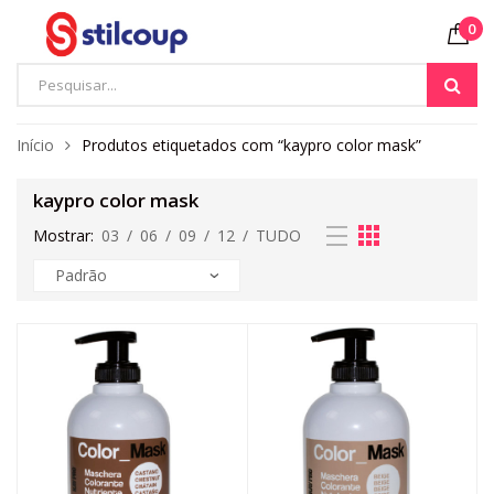
0
Início
Produtos etiquetados com “kaypro color mask”
kaypro color mask
Mostrar:
03
/
06
/
09
/
12
/
TUDO