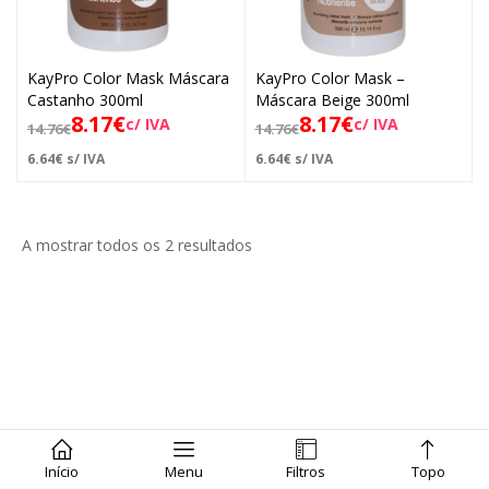
KayPro Color Mask Máscara
KayPro Color Mask –
Castanho 300ml
Máscara Beige 300ml
8.17
€
8.17
€
c/ IVA
c/ IVA
14.76
€
14.76
€
6.64
€
s/ IVA
6.64
€
s/ IVA
A mostrar todos os 2 resultados
Início
Menu
Filtros
Topo