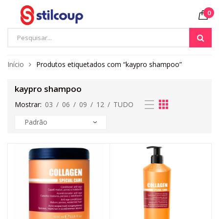
0
Início
Produtos etiquetados com “kaypro shampoo”
kaypro shampoo
Mostrar:
03
/
06
/
09
/
12
/
TUDO