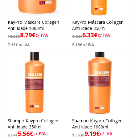
KayPro Máscara Collagen
KayPro Máscara Collagen
Anti Idade 1000ml
Anti Idade 350ml
8.79
€
6.33
€
c/ IVA
c/ IVA
12.30
€
9.84
€
7.15
€
s/ IVA
5.15
€
s/ IVA
Shampo Kaypro Collagen
Shampo Kaypro Collagen
Anti Idade 350ml
Anti Idade 1000ml
5.56
€
9.19
€
c/ IVA
c/ IVA
9.84
€
13.53
€