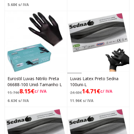
5.68
€
s/ IVA
Eurostil Luvas Nitrilo Preta
Luvas Latex Preto Sedna
06688-100 Unid-Tamanho L
100uni-L
8.15
€
14.71
€
c/ IVA
c/ IVA
15.74
€
24.60
€
6.63
€
s/ IVA
11.96
€
s/ IVA