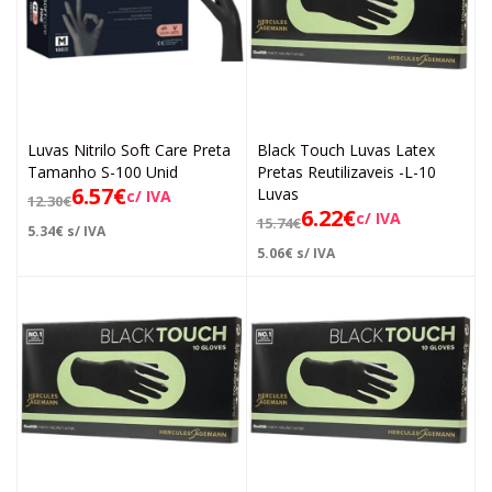
Luvas Nitrilo Soft Care Preta
Black Touch Luvas Latex
Tamanho S-100 Unid
Pretas Reutilizaveis -L-10
6.57
€
Luvas
c/ IVA
12.30
€
6.22
€
c/ IVA
15.74
€
5.34
€
s/ IVA
5.06
€
s/ IVA