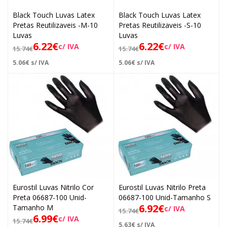
Black Touch Luvas Latex
Black Touch Luvas Latex
Pretas Reutilizaveis -M-10
Pretas Reutilizaveis -S-10
Luvas
Luvas
6.22
€
6.22
€
c/ IVA
c/ IVA
15.74
€
15.74
€
5.06
€
s/ IVA
5.06
€
s/ IVA
Eurostil Luvas Nitrilo Cor
Eurostil Luvas Nitrilo Preta
Preta 06687-100 Unid-
06687-100 Unid-Tamanho S
6.92
€
Tamanho M
c/ IVA
15.74
€
6.99
€
c/ IVA
15.74
€
5.63
€
s/ IVA