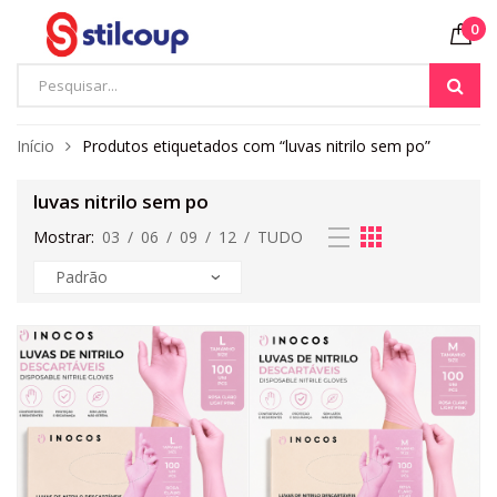
0
Início
Produtos etiquetados com “luvas nitrilo sem po”
luvas nitrilo sem po
Mostrar:
03
/
06
/
09
/
12
/
TUDO