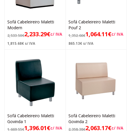
Sofá Cabeleireiro Maletti
Sofá Cabeleireiro Maletti
Modern
Pouf 2
2,233.29
€
1,064.11
€
c/ IVA
c/ IVA
2,533.50
€
1,352.66
€
1,815.68
€
s/ IVA
865.13
€
s/ IVA
Sofá Cabeleireiro Maletti
Sofá Cabeleireiro Maletti
Govinda 1
Govinda 2
1,396.01
€
2,063.17
€
c/ IVA
c/ IVA
1,669.55
€
2,358.38
€