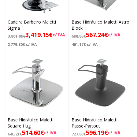
Cadeira Barbeiro Maletti
Base Hidráulico Maletti Astro
Sigma
Block
3,419.15
€
567.24
€
c/ IVA
c/ IVA
3,801.09
€
698.85
€
2,779.80
€
s/ IVA
461.17
€
s/ IVA
Base Hidráulico Maletti
Base Hidráulico Maletti
Square Hug
Passe-Partout
514.60
€
596.19
€
c/ IVA
c/ IVA
646.21
€
727.80
€