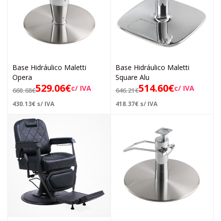
Base Hidráulico Maletti
Base Hidráulico Maletti
Opera
Square Alu
529.06
€
514.60
€
c/ IVA
c/ IVA
660.68
€
646.21
€
430.13
€
s/ IVA
418.37
€
s/ IVA