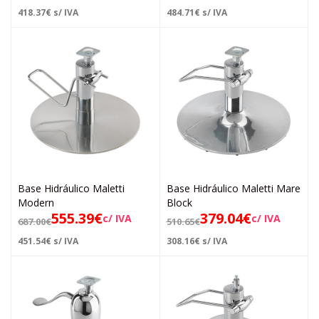
418.37
€
s/ IVA
484.71
€
s/ IVA
Base Hidráulico Maletti
Base Hidráulico Maletti Mare
Modern
Block
555.39
€
379.04
€
c/ IVA
c/ IVA
687.00
€
510.65
€
451.54
€
s/ IVA
308.16
€
s/ IVA