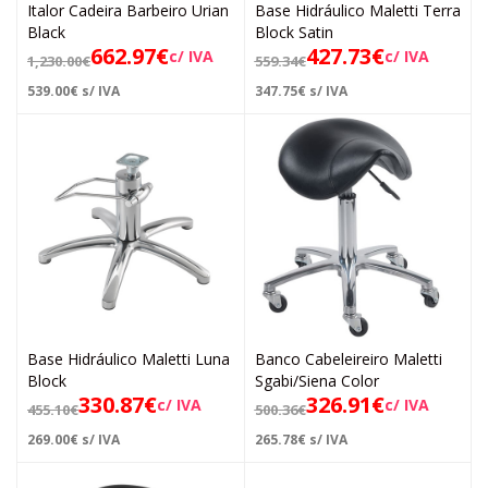
Italor Cadeira Barbeiro Urian
Base Hidráulico Maletti Terra
Black
Block Satin
662.97
€
427.73
€
c/ IVA
c/ IVA
1,230.00
€
559.34
€
539.00
€
s/ IVA
347.75
€
s/ IVA
Base Hidráulico Maletti Luna
Banco Cabeleireiro Maletti
Block
Sgabi/Siena Color
330.87
€
326.91
€
c/ IVA
c/ IVA
455.10
€
500.36
€
269.00
€
s/ IVA
265.78
€
s/ IVA