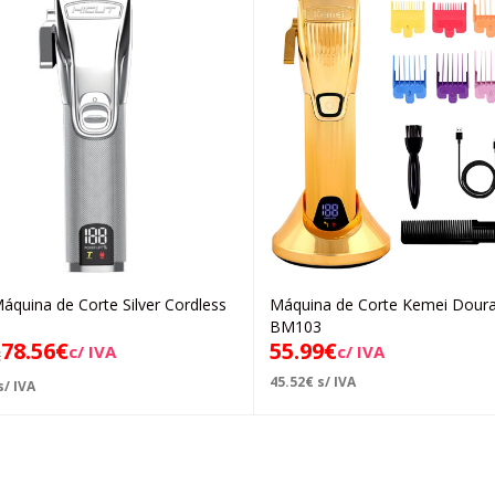
Máquina de Corte Silver Cordless
Máquina de Corte Kemei Dour
Adicionar
Adicionar
BM103
78.56
€
55.99
€
c/ IVA
c/ IVA
€
45.52
€
s/ IVA
s/ IVA