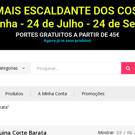
MAIS ESCALDANTE DOS C
ha - 24 de Julho - 24 de S
PORTES GRATUITOS A PARTIR DE 45€
Agarre já os seus produtos!
ategorias
Produtos
A Minha Conta
Promoções
rata”
ina Corte Barata
Mostrar:
03
/
06