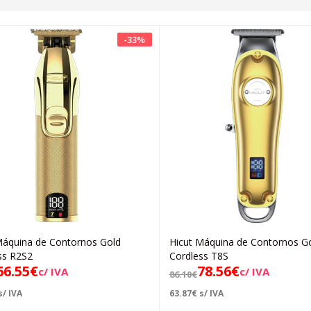
-
33
%
Máquina de Contornos Gold
Hicut Máquina de Contornos G
Adicionar
Adicionar
ss R2S2
Cordless T8S
66.55
€
78.56
€
c/ IVA
c/ IVA
86.10
€
s/ IVA
63.87
€
s/ IVA