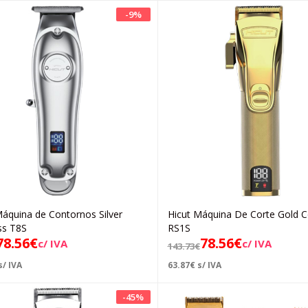
-
9
%
Máquina de Contornos Silver
Hicut Máquina De Corte Gold C
Adicionar
Adicionar
ss T8S
RS1S
78.56
€
78.56
€
c/ IVA
c/ IVA
143.73
€
s/ IVA
63.87
€
s/ IVA
-
45
%