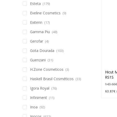
Esteta
(179)
Eveline Cosmetics
(9)
Exitenn
(17)
Gamma Piu
(48)
Gerofar
(4)
Gota Dourada
(103)
Guenzani
(31)
H.Zone Cosmeticos
(3)
Hicut 
RS1S
Haskell Brasil Cosméticos
(33)
143.66
Igora Royal
(76)
63.87
€
Infiniment
(11)
Inoa
(92)
Inocos
(622)