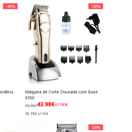
-
45
%
-
36
%
ordless
Máquina de Corte Dourada com Base
Adicionar
9350
43.98
€
c/ IVA
68.88
€
35.76
€
s/ IVA
-
38
%