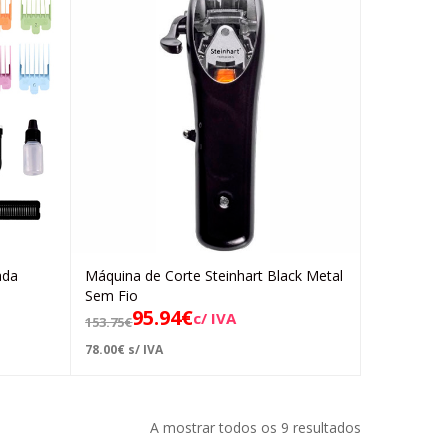
ada
Máquina de Corte Steinhart Black Metal
Adicionar
Sem Fio
95.94
€
c/ IVA
153.75
€
78.00
€
s/ IVA
A mostrar todos os 9 resultados