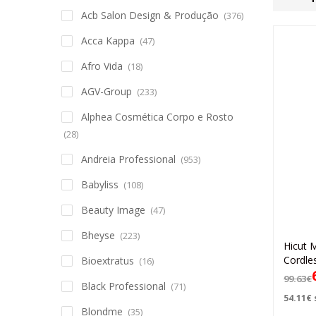
Acb Salon Design & Produção
(376)
Acca Kappa
(47)
Afro Vida
(18)
AGV-Group
(233)
Alphea Cosmética Corpo e Rosto
(28)
Andreia Professional
(953)
Babyliss
(108)
Beauty Image
(47)
Bheyse
(223)
Hicut 
Cordle
Bioextratus
(16)
99.63
€
Black Professional
(71)
54.11
€
Blondme
(35)