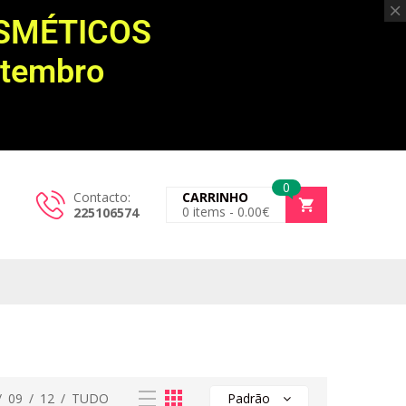
OSMÉTICOS
etembro
0
Contacto:
CARRINHO
0
items -
0.00
€
225106574
/
09
/
12
/
TUDO
Padrão