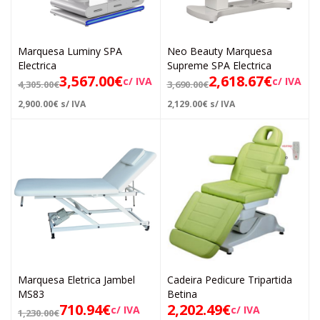
Marquesa Luminy SPA
Neo Beauty Marquesa
Electrica
Supreme SPA Electrica
3,567.00
€
2,618.67
€
c/ IVA
c/ IVA
4,305.00
€
3,690.00
€
2,900.00
€
s/ IVA
2,129.00
€
s/ IVA
Marquesa Eletrica Jambel
Cadeira Pedicure Tripartida
MS83
Betina
710.94
€
2,202.49
€
c/ IVA
c/ IVA
1,230.00
€