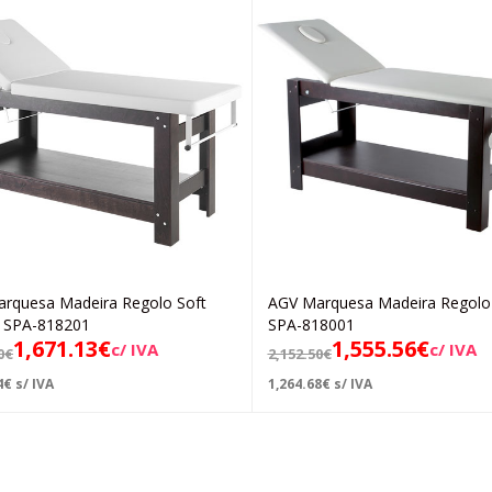
rquesa Madeira Regolo Soft
AGV Marquesa Madeira Regol
Adicionar
Adicionar
 SPA-818201
SPA-818001
1,671.13
€
1,555.56
€
c/ IVA
c/ IVA
0
€
2,152.50
€
4
€
s/ IVA
1,264.68
€
s/ IVA