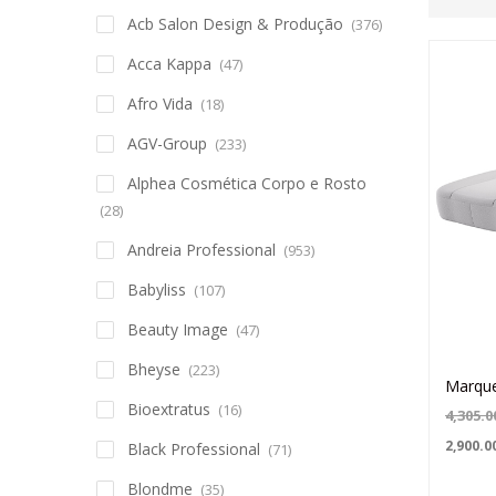
Acb Salon Design & Produção
(376)
Acca Kappa
(47)
Afro Vida
(18)
AGV-Group
(233)
Alphea Cosmética Corpo e Rosto
(28)
Andreia Professional
(953)
Babyliss
(107)
Beauty Image
(47)
Bheyse
(223)
Marque
Bioextratus
(16)
4,305.0
2,900.0
Black Professional
(71)
Blondme
(35)