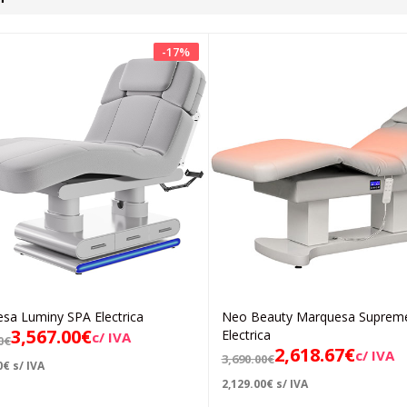
-
17
%
sa Luminy SPA Electrica
Neo Beauty Marquesa Suprem
Adicionar
Adicionar
3,567.00
€
Electrica
c/ IVA
0
€
2,618.67
€
c/ IVA
3,690.00
€
0
€
s/ IVA
2,129.00
€
s/ IVA