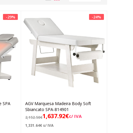
-
29
%
-
24
%
e SPA
AGV Marquesa Madeira Body Soft
Adicionar
Sbiancato SPA-814901
1,637.92
€
c/ IVA
2,152.50
€
1,331.64
€
s/ IVA