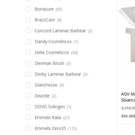
Bonacure
(65)
BrazzCare
(4)
Concord Laminas Barbear
(2)
Dandy Cosméticos
(1)
Delia Cosmeticos
(30)
Denman Brush
(3)
Derby Laminas Barbear
(2)
Diarichesse
(6)
AGV Ma
Disicide
(2)
Sbianc
DOVO Solingen
(1)
2,152.5
950.00
Emmebi Italia
(27)
Emmebi Zero35
(112)