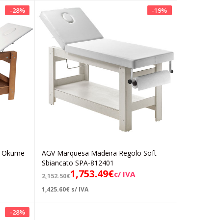
-
28
%
-
19
%
o Okume
AGV Marquesa Madeira Regolo Soft
Adicionar
Sbiancato SPA-812401
1,753.49
€
c/ IVA
2,152.50
€
1,425.60
€
s/ IVA
-
28
%