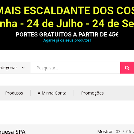
MAIS ESCALDANTE DOS C
ha - 24 de Julho - 24 de S
PORTES GRATUITOS A PARTIR DE 45€
Agarre já os seus produtos!
ategorias
Produtos
A Minha Conta
Promoções
quesa SPA
Mostrar:
03
/
06