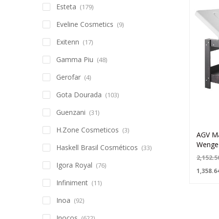
Esteta
(179)
Eveline Cosmetics
(9)
Exitenn
(17)
Gamma Piu
(48)
Gerofar
(4)
Gota Dourada
(103)
Guenzani
(31)
H.Zone Cosmeticos
(3)
AGV Ma
Wenge
Haskell Brasil Cosméticos
(33)
2,152.5
Igora Royal
(76)
1,358.6
Infiniment
(11)
Inoa
(92)
Inocos
(622)