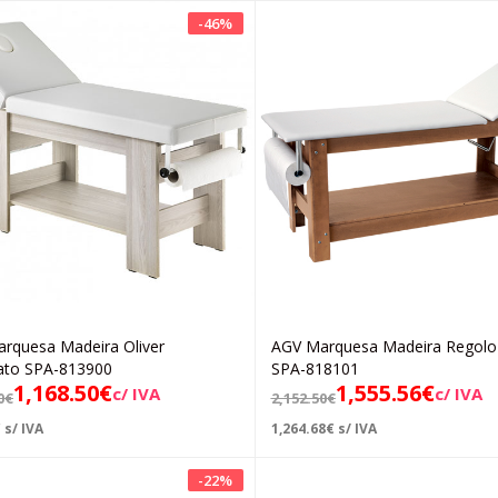
-
46
%
rquesa Madeira Oliver
AGV Marquesa Madeira Regol
Adicionar
Adicionar
ato SPA-813900
SPA-818101
1,168.50
€
1,555.56
€
c/ IVA
c/ IVA
0
€
2,152.50
€
€
s/ IVA
1,264.68
€
s/ IVA
-
22
%