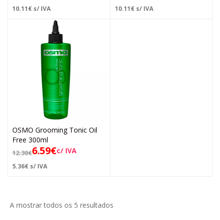
10.11
€
s/ IVA
10.11
€
s/ IVA
OSMO Grooming Tonic Oil
Free 300ml
6.59
€
c/ IVA
12.30
€
5.36
€
s/ IVA
A mostrar todos os 5 resultados