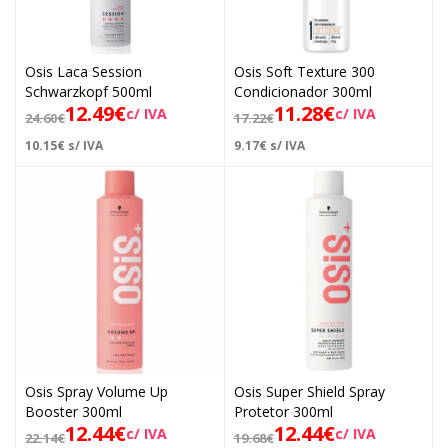
Osis Laca Session
Osis Soft Texture 300
Schwarzkopf 500ml
Condicionador 300ml
12.49
€
11.28
€
c/ IVA
c/ IVA
24.60
€
17.22
€
10.15
€
s/ IVA
9.17
€
s/ IVA
Osis Spray Volume Up
Osis Super Shield Spray
Booster 300ml
Protetor 300ml
12.44
€
12.44
€
c/ IVA
c/ IVA
22.14
€
19.68
€