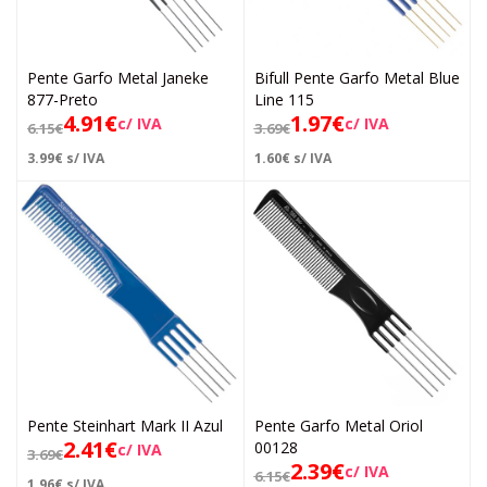
Pente Garfo Metal Janeke
Bifull Pente Garfo Metal Blue
877-Preto
Line 115
4.91
€
1.97
€
c/ IVA
c/ IVA
6.15
€
3.69
€
3.99
€
s/ IVA
1.60
€
s/ IVA
Pente Steinhart Mark II Azul
Pente Garfo Metal Oriol
2.41
€
00128
c/ IVA
3.69
€
2.39
€
c/ IVA
6.15
€
1.96
€
s/ IVA