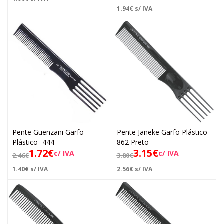
1.94
€
s/ IVA
Pente Guenzani Garfo
Pente Janeke Garfo Plástico
Plástico- 444
862 Preto
1.72
€
3.15
€
c/ IVA
c/ IVA
2.46
€
3.80
€
1.40
€
s/ IVA
2.56
€
s/ IVA