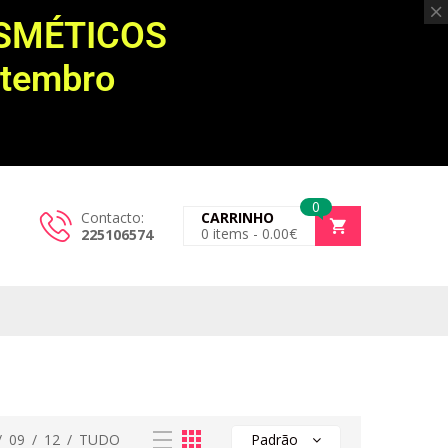
OSMÉTICOS
etembro
0
Contacto:
CARRINHO
0
items -
0.00
€
225106574
/
09
/
12
/
TUDO
Padrão