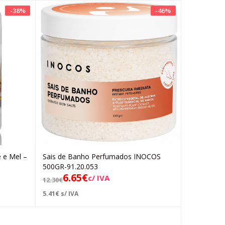
-
38
%
-
46
%
e e Mel –
Sais de Banho Perfumados INOCOS
Adicionar
500GR-91.20.053
6.65
€
c/ IVA
12.30
€
5.41
€
s/ IVA