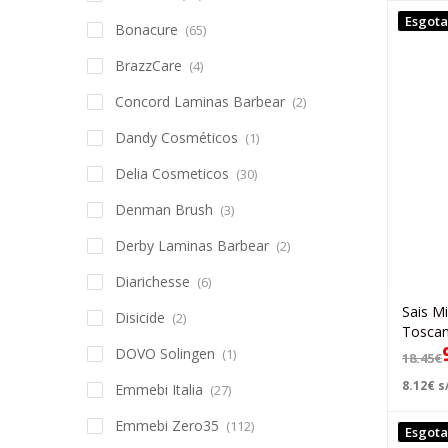
Esgot
Bonacure
(65)
BrazzCare
(4)
Concord Laminas Barbear
(2)
Dandy Cosméticos
(1)
Delia Cosmeticos
(30)
Denman Brush
(3)
Derby Laminas Barbear
(2)
Diarichesse
(6)
Sais M
Disicide
(2)
Toscan
DOVO Solingen
(1)
18.45
€
8.12
€
s/
Emmebi Italia
(27)
Emmebi Zero35
(112)
Esgot