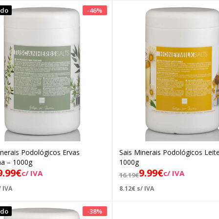
ado
-
46
%
inerais Podológicos Ervas
Sais Minerais Podológicos Leit
Ler mais
Adicionar
a – 1000g
1000g
9.99
€
9.99
€
c/ IVA
c/ IVA
16.19
€
 IVA
8.12
€
s/ IVA
ado
-
38
%