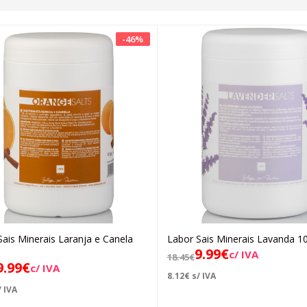
-
46
%
Sais Minerais Laranja e Canela
Labor Sais Minerais Lavanda 1
Adicionar
Adicionar
9.99
€
c/ IVA
18.45
€
9.99
€
c/ IVA
8.12
€
s/ IVA
 IVA