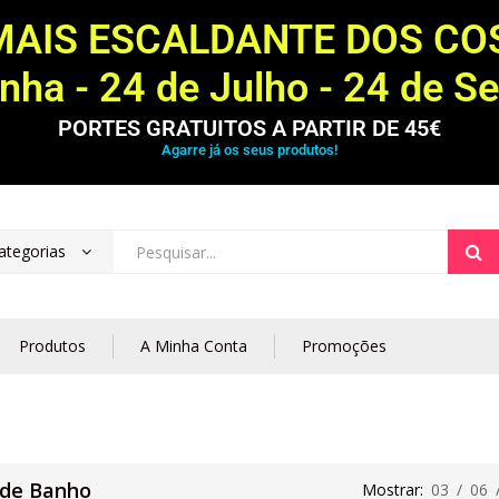
MAIS ESCALDANTE DOS C
ha - 24 de Julho - 24 de S
PORTES GRATUITOS A PARTIR DE 45€
Agarre já os seus produtos!
ategorias
Produtos
A Minha Conta
Promoções
 de Banho
Mostrar:
03
/
06