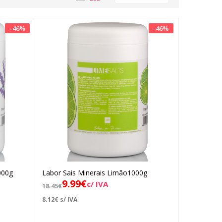
-
46
%
-
46
%
000g
Labor Sais Minerais Limão1000g
Adicionar
9.99
€
c/ IVA
18.45
€
8.12
€
s/ IVA