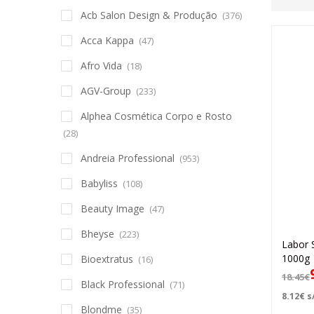
Acb Salon Design & Produção
(376)
Acca Kappa
(47)
Afro Vida
(18)
AGV-Group
(233)
Alphea Cosmética Corpo e Rosto
(28)
Andreia Professional
(953)
Babyliss
(108)
Beauty Image
(47)
Bheyse
(223)
Labor 
1000g
Bioextratus
(16)
18.45
€
Black Professional
(71)
8.12
€
s/
Blondme
(35)