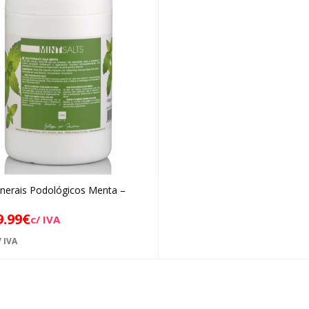
inerais Podológicos Menta –
Ler mais
9.99
€
c/ IVA
 IVA