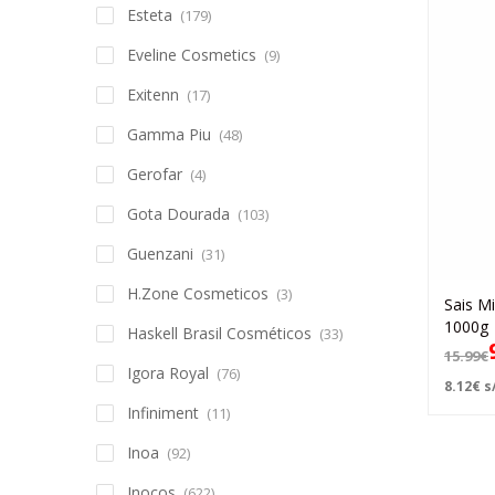
Esteta
(179)
Eveline Cosmetics
(9)
Exitenn
(17)
Gamma Piu
(48)
Gerofar
(4)
Gota Dourada
(103)
Guenzani
(31)
H.Zone Cosmeticos
(3)
Sais M
1000g
Haskell Brasil Cosméticos
(33)
15.99
€
Igora Royal
(76)
8.12
€
s/
Infiniment
(11)
Inoa
(92)
Inocos
(622)