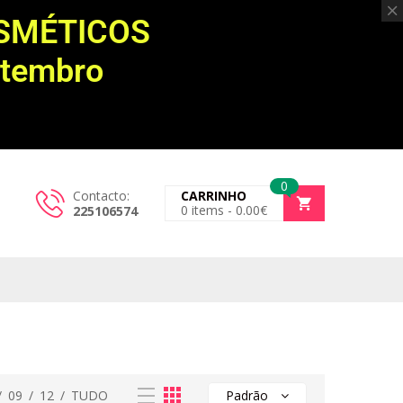
OSMÉTICOS
etembro
0
Contacto:
CARRINHO
0
items -
0.00
€
225106574
/
09
/
12
/
TUDO
Padrão