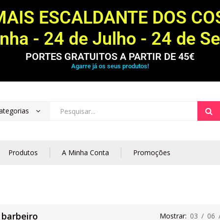
MAIS ESCALDANTE DOS C
ha - 24 de Julho - 24 de S
PORTES GRATUITOS A PARTIR DE 45€
Agarre já os seus produtos!
ategorias
Produtos
A Minha Conta
Promoções
 barbeiro
Mostrar:
03
/
06