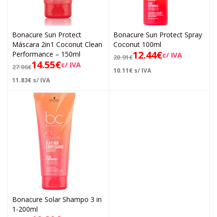
Bonacure Sun Protect
Bonacure Sun Protect Spray
Máscara 2in1 Coconut Clean
Coconut 100ml
12.44
€
Performance – 150ml
c/ IVA
20.91
€
14.55
€
c/ IVA
27.06
€
10.11
€
s/ IVA
11.83
€
s/ IVA
Bonacure Solar Shampo 3 in
1-200ml