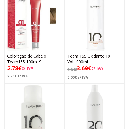
Coloração de Cabelo
Team 155 Oxidante 10
Team155 100ml-9
Vol.1000ml
2.78
€
3.69
€
c/ IVA
c/ IVA
9.84
€
2.26
€
s/ IVA
3.00
€
s/ IVA