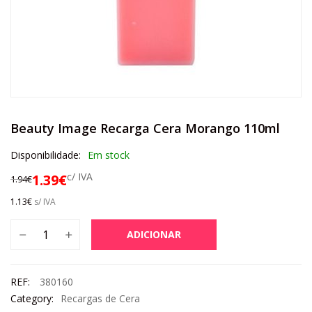
Beauty Image Recarga Cera Morango 110ml
Disponibilidade:
Em stock
c/ IVA
1.39
€
1.94
€
1.13
€
s/ IVA
ADICIONAR
REF:
380160
Category:
Recargas de Cera