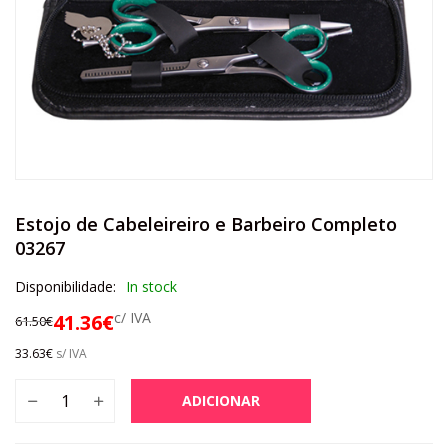
Estojo de Cabeleireiro e Barbeiro Completo
03267
Disponibilidade:
In stock
c/ IVA
41.36
€
61.50
€
33.63
€
s/ IVA
ADICIONAR