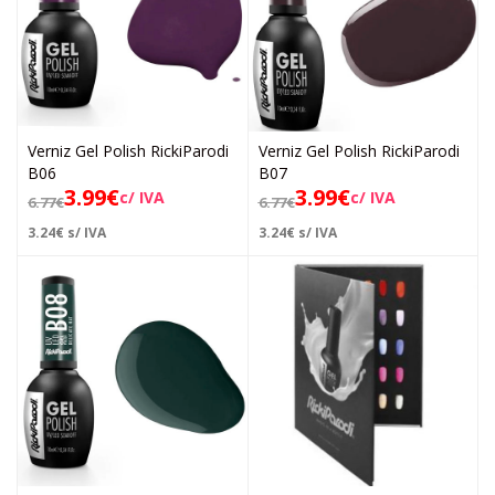
Verniz Gel Polish RickiParodi
Verniz Gel Polish RickiParodi
B06
B07
3.99
€
3.99
€
c/ IVA
c/ IVA
6.77
€
6.77
€
3.24
€
s/ IVA
3.24
€
s/ IVA