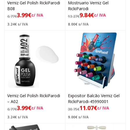
Verniz Gel Polish RickiParodi
Mostruario Verniz Gel
B08
RickiParodi
3.99
€
9.84
€
c/ IVA
c/ IVA
6.77
€
13.27
€
3.24
€
s/ IVA
8.00
€
s/ IVA
Verniz Gel Polish RickiParodi
Expositor Balcão Verniz Gel
– A02
RickiParodi-45990001
3.99
€
11.07
€
c/ IVA
c/ IVA
6.77
€
30.75
€
3.24
€
s/ IVA
9.00
€
s/ IVA