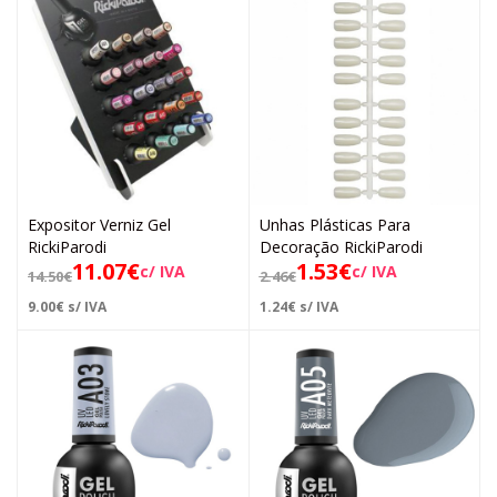
Expositor Verniz Gel
Unhas Plásticas Para
RickiParodi
Decoração RickiParodi
11.07
€
1.53
€
c/ IVA
c/ IVA
14.50
€
2.46
€
9.00
€
s/ IVA
1.24
€
s/ IVA