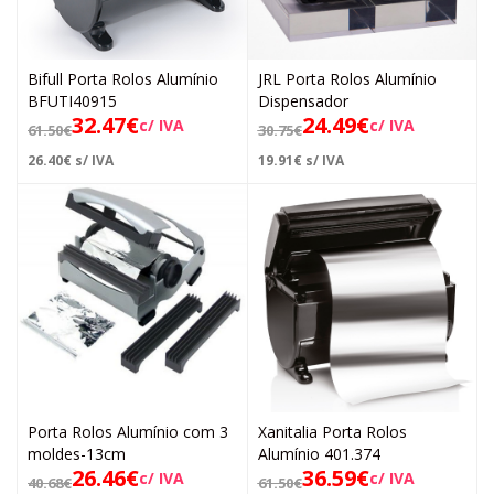
Bifull Porta Rolos Alumínio
JRL Porta Rolos Alumínio
BFUTI40915
Dispensador
32.47
€
24.49
€
c/ IVA
c/ IVA
61.50
€
30.75
€
26.40
€
s/ IVA
19.91
€
s/ IVA
Porta Rolos Alumínio com 3
Xanitalia Porta Rolos
moldes-13cm
Alumínio 401.374
26.46
€
36.59
€
c/ IVA
c/ IVA
40.68
€
61.50
€