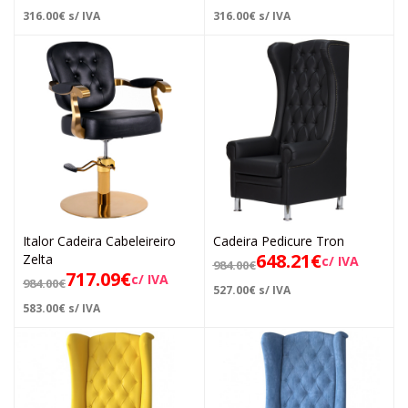
316.00
€
s/ IVA
316.00
€
s/ IVA
Italor Cadeira Cabeleireiro
Cadeira Pedicure Tron
648.21
€
Zelta
c/ IVA
984.00
€
717.09
€
c/ IVA
984.00
€
527.00
€
s/ IVA
583.00
€
s/ IVA