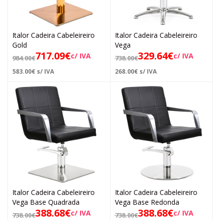
Italor Cadeira Cabeleireiro
Italor Cadeira Cabeleireiro
Gold
Vega
717.09
€
329.64
€
c/ IVA
c/ IVA
984.00
€
738.00
€
583.00
€
s/ IVA
268.00
€
s/ IVA
Italor Cadeira Cabeleireiro
Italor Cadeira Cabeleireiro
Vega Base Quadrada
Vega Base Redonda
388.68
€
388.68
€
c/ IVA
c/ IVA
738.00
€
738.00
€