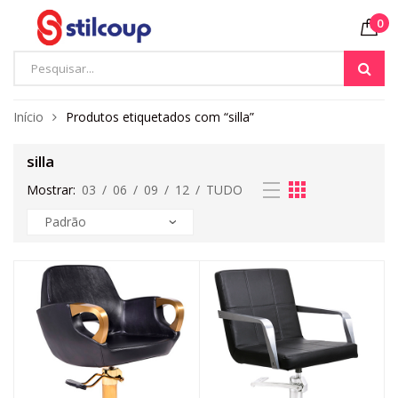
0
Início
Produtos etiquetados com “silla”
silla
Mostrar:
03
/
06
/
09
/
12
/
TUDO