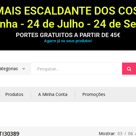
MAIS ESCALDANTE DOS C
ha - 24 de Julho - 24 de S
PORTES GRATUITOS A PARTIR DE 45€
Agarre já os seus produtos!
ategorias
Produtos
A Minha Conta
Promoções
TI30389
Mostrar:
03
/
06