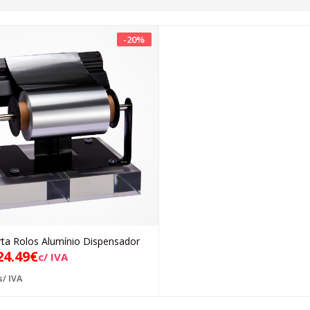
-
20
%
rta Rolos Alumínio Dispensador
Adicionar
24.49
€
c/ IVA
s/ IVA