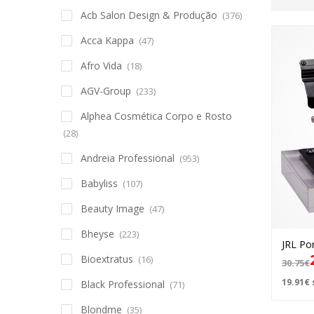
Acb Salon Design & Produção
(376)
Acca Kappa
(47)
Afro Vida
(18)
AGV-Group
(233)
Alphea Cosmética Corpo e Rosto
(28)
Andreia Professional
(953)
Babyliss
(107)
Beauty Image
(47)
Bheyse
(223)
JRL Po
Bioextratus
(16)
30.75
€
19.91
€
Black Professional
(71)
Blondme
(35)