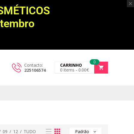
OSMÉTICOS
etembro
0
Contacto:
CARRINHO
0
items -
0.00
€
225106574
/
09
/
12
/
TUDO
Padrão